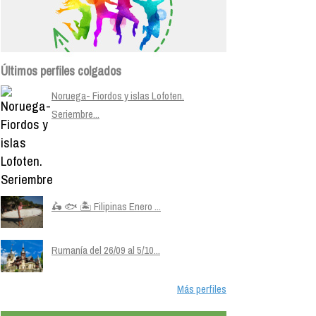
Últimos perfiles colgados
Noruega- Fiordos y islas Lofoten.
Seriembre...
🛵 🐟 🏝️ Filipinas Enero ...
Rumanía del 26/09 al 5/10...
Más perfiles