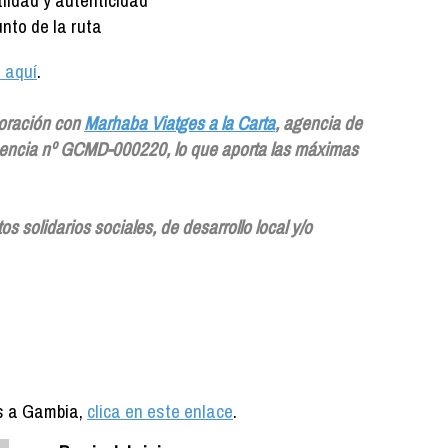
lidad y autenticidad
nto de la ruta
e aquí
.
boración con
Marhaba Viatges a la Carta
, agencia de
licencia nº GCMD-000220, lo que aporta las máximas
 solidarios sociales, de desarrollo local y/o
es a Gambia,
clica en este enlace
.