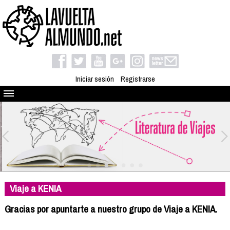
Iniciar sesión
Registrarse
Quienes somos
El proyecto
Blog
Viaja con nosotros
Camino solidario
Viaje a KENIA
Libros
Club de viajes
Gracias por apuntarte a nuestro grupo de Viaje a KENIA.
Compañeros de viaje