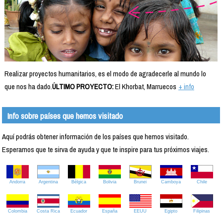
Realizar proyectos humanitarios, es el modo de agradecerle al mundo lo
que nos ha dado.
ÚLTIMO PROYECTO:
El Khorbat, Marruecos
+ info
Info sobre países que hemos visitado
Aquí podrás obtener información de los países que hemos visitado.
Esperamos que te sirva de ayuda y que te inspire para tus próximos viajes.
Andorra
Argentina
Bélgica
Bolivia
Brunei
Camboya
Chile
Colombia
Costa Rica
Ecuador
España
EEUU
Egipto
Filipinas