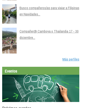
Busco compañeros/as para viajar a Filipinas
en Navidades...
Compañer@ Camboya o Thailandia 17 - 30
diciembre...
Más perfiles
Eventos