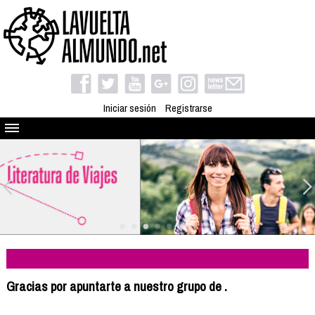
Iniciar sesión
Registrarse
Quienes somos
El proyecto
Blog
Viaja con nosotros
Camino solidario
Libros
Club de viajes
Gracias por apuntarte a nuestro grupo de .
Compañeros de viaje