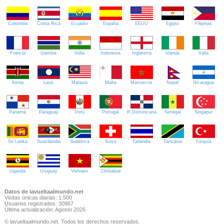
Colombia
Costa Rica
Ecuador
España
EEUU
Egipto
Filipinas
Francia
Gambia
India
Indonesia
Inglaterra
Irlanda
Italia
Kenia
Laos
Malasia
Malta
Marruecos
Nepal
Nicaragua
Panamá
Paraguay
Perú
Portugal
R.Dominicana
Senegal
Singapur
Sri Lanka
Suazilandia
Sudáfrica
Suiza
Tailandia
Tanzania
Turquía
Uganda
Uruguay
Vietnam
Zimbabue
Datos de lavueltaalmundo.net
Visitas únicas diarias: 1.500
Usuarios registrados: 30967
Última actualización: Agosto 2026
© lavueltaalmundo.net. Todos los derechos reservados.