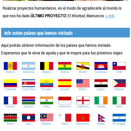
Realizar proyectos humanitarios, es el modo de agradecerle al mundo lo
que nos ha dado.
ÚLTIMO PROYECTO:
El Khorbat, Marruecos
+ info
Info sobre países que hemos visitado
Aquí podrás obtener información de los países que hemos visitado.
Esperamos que te sirva de ayuda y que te inspire para tus próximos viajes.
Andorra
Argentina
Bélgica
Bolivia
Brunei
Camboya
Chile
Colombia
Costa Rica
Ecuador
España
EEUU
Egipto
Filipinas
Francia
Gambia
India
Indonesia
Inglaterra
Irlanda
Italia
Kenia
Laos
Malasia
Malta
Marruecos
Nepal
Nicaragua