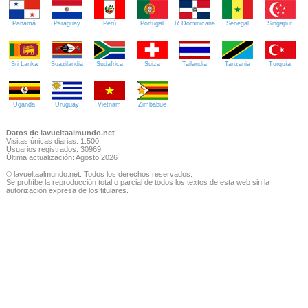
Panamá
Paraguay
Perú
Portugal
R.Dominicana
Senegal
Singapur
Sri Lanka
Suazilandia
Sudáfrica
Suiza
Tailandia
Tanzania
Turquía
Uganda
Uruguay
Vietnam
Zimbabue
Datos de lavueltaalmundo.net
Visitas únicas diarias: 1.500
Usuarios registrados: 30969
Última actualización: Agosto 2026
© lavueltaalmundo.net. Todos los derechos reservados.
Se prohíbe la reproducción total o parcial de todos los textos de esta web sin la
autorización expresa de los titulares.