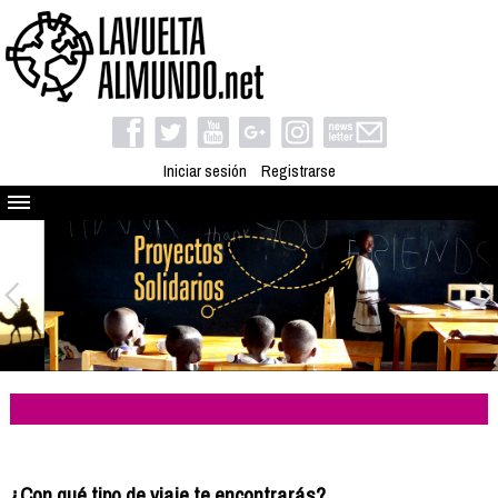
Iniciar sesión
Registrarse
Quienes somos
El proyecto
Blog
Viaja con nosotros
Camino solidario
Libros
Club de viajes
Compañeros de viaje
¿Con qué tipo de viaje te encontrarás?