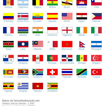
Andorra
Argentina
Bélgica
Bolivia
Brunei
Camboya
Chile
Colombia
Costa Rica
Ecuador
España
EEUU
Egipto
Filipinas
Francia
Gambia
India
Indonesia
Inglaterra
Irlanda
Italia
Kenia
Laos
Malasia
Malta
Marruecos
Nepal
Nicaragua
Panamá
Paraguay
Perú
Portugal
R.Dominicana
Senegal
Singapur
Sri Lanka
Suazilandia
Sudáfrica
Suiza
Tailandia
Tanzania
Turquía
Uganda
Uruguay
Vietnam
Zimbabue
Datos de lavueltaalmundo.net
Visitas únicas diarias: 1.500