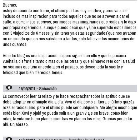
Buenas,
estoy deacuerdo con Irene, el ultimo post es muy emotivo, y creo va a ser
incluso de mas inspiracion para todos aquellos que no se atreven a dar el
salto, a cumplir sus suenyos, por miedos mas imaginarios que reales, y lo digo
por propia experiencia, aunque puedo decir que ya he superado estos miedos
con 3 viajecitos de 6 meses, y sin tener ya estas `seguridades` que nos atrapan
en un mundo que no nos satisface a tantos, solo falta ver los comentarios de
unos cuantos.
Vuestro blog es una inspiracion, espero sigais con ello y que la proxima
vuelta la disfruteis tanto o mas que las otras, y que el nuevo reto con la salud
no sea mas que una anecdota en el pasado, os deseo toda la suerte y
felicidad que bien merecida teneis.
15/04/2011 - Sebastián
Es conmovedor leer tu relato y te hace recapacitar sobre la aptitud que se
debe adoptar en el simple día a día. Vivir el día como si fuera el último quizás
roza el radicalismo, pero el último puede ser cualquiera. Me alegro mucho que
estés bien Xavi y ojalá yo pueda salir a un gran viaje en breve, como bien
citas, la vida me hace planes mientras yo planeo los míos. Gracias por estar
ahí. Un abrazo.