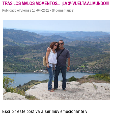
Formación
TRAS LOS MALOS MOMENTOS... ¡LA 3ª VUELTA AL MUNDO!!!
Info viajeros
Publicado el Viernes 15-04-2011 - (8 comentarios)
Contactar
Escribir este post va a ser muy emocionante y