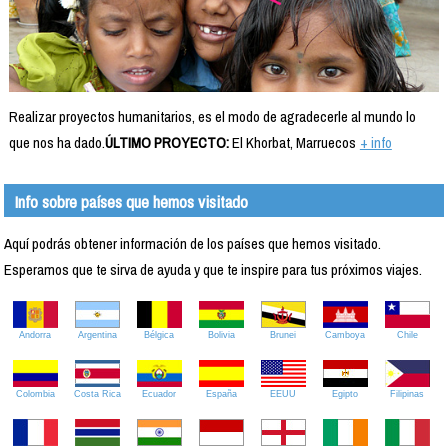
Realizar proyectos humanitarios, es el modo de agradecerle al mundo lo
que nos ha dado.
ÚLTIMO PROYECTO:
El Khorbat, Marruecos
+ info
Info sobre países que hemos visitado
Aquí podrás obtener información de los países que hemos visitado.
Esperamos que te sirva de ayuda y que te inspire para tus próximos viajes.
Andorra
Argentina
Bélgica
Bolivia
Brunei
Camboya
Chile
Colombia
Costa Rica
Ecuador
España
EEUU
Egipto
Filipinas