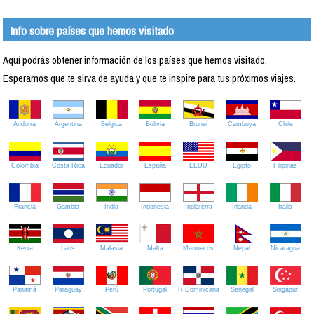
Info sobre países que hemos visitado
Aquí podrás obtener información de los países que hemos visitado.
Esperamos que te sirva de ayuda y que te inspire para tus próximos viajes.
Andorra
Argentina
Bélgica
Bolivia
Brunei
Camboya
Chile
Colombia
Costa Rica
Ecuador
España
EEUU
Egipto
Filipinas
Francia
Gambia
India
Indonesia
Inglaterra
Irlanda
Italia
Kenia
Laos
Malasia
Malta
Marruecos
Nepal
Nicaragua
Panamá
Paraguay
Perú
Portugal
R.Dominicana
Senegal
Singapur