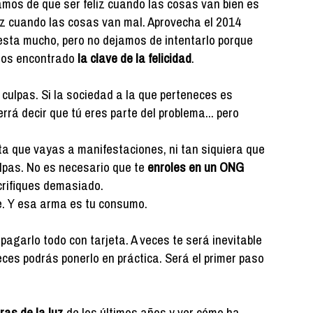
mos de que ser feliz cuando las cosas van bien es
eliz cuando las cosas van mal. Aprovecha el 2014
uesta mucho, pero no dejamos de intentarlo porque
mos encontrado
la clave de la felicidad
.
ulpas. Si la sociedad a la que perteneces es
rá decir que tú eres parte del problema... pero
ta que vayas a manifestaciones, ni tan siquiera que
ulpas. No es necesario que te
enroles en un ONG
crifiques demasiado.
. Y esa arma es tu consumo.
o
pagarlo todo con tarjeta. A veces te será inevitable
ces podrás ponerlo en práctica. Será el primer paso
ras de la luz
de los últimos años y ver cómo ha