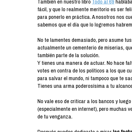
También en nuestro libro
Todo al 69
hablába
fácil, y que lo realmente meritorio es ser f
para ponerlo en práctica. A nosotros nos c
sabemos que el día que lo logremos habre
No te lamentes demasiado, pero asume tus c
actualmente un cementerio de miserias, quer
también parte de la solución.
Y tienes una manera de actuar. No hace fal
votes en contra de los políticos a los que c
para salvar el mundo, ni tampoco que te sa
Tienes una arma poderosísima a tu alcance
No vale eso de criticar a los bancos y lueg
(especialmente en internet), pero muchas ve
de tu venganza.
Después puedes dedicarte a mirar
las factu