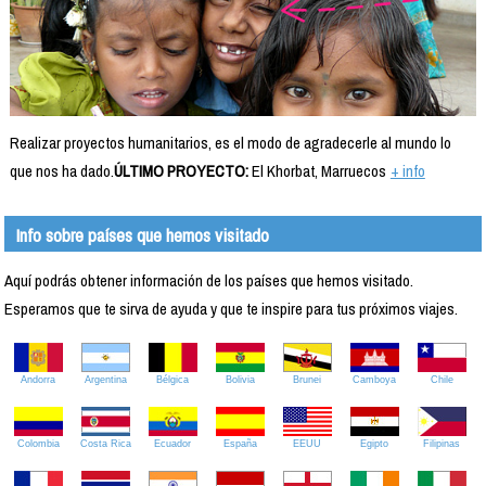
Realizar proyectos humanitarios, es el modo de agradecerle al mundo lo
que nos ha dado.
ÚLTIMO PROYECTO:
El Khorbat, Marruecos
+ info
Info sobre países que hemos visitado
Aquí podrás obtener información de los países que hemos visitado.
Esperamos que te sirva de ayuda y que te inspire para tus próximos viajes.
Andorra
Argentina
Bélgica
Bolivia
Brunei
Camboya
Chile
Colombia
Costa Rica
Ecuador
España
EEUU
Egipto
Filipinas