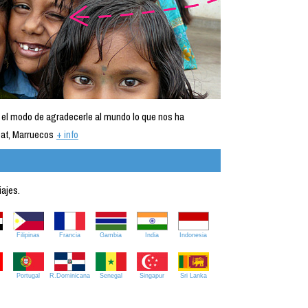
 el modo de agradecerle al mundo lo que nos ha
at, Marruecos
+ info
iajes.
Filipinas
Francia
Gambia
India
Indonesia
Portugal
R.Dominicana
Senegal
Singapur
Sri Lanka