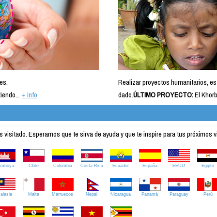
es.
Realizar proyectos humanitarios, es
iendo...
+ info
dado.
ÚLTIMO PROYECTO:
El Khorb
visitado. Esperamos que te sirva de ayuda y que te inspire para tus próximos v
amboya
Chile
Colombia
Costa Rica
Ecuador
España
EEUU
Egipto
alasia
Malta
Marruecos
Nepal
Nicaragua
Panamá
Paraguay
Perú