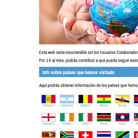
Esta web sería insostenible sin los Usuarios Colaborador
Por 1 € al mes, podrás contribuir a que pueda seguir exist
Info sobre países que hemos visitado
Aquí podrás obtener información de los países que hemos 
Andorra
Argentina
Bélgica
Bolivia
Brunei
C
Inglaterra
Irlanda
Italia
Kenia
Laos
M