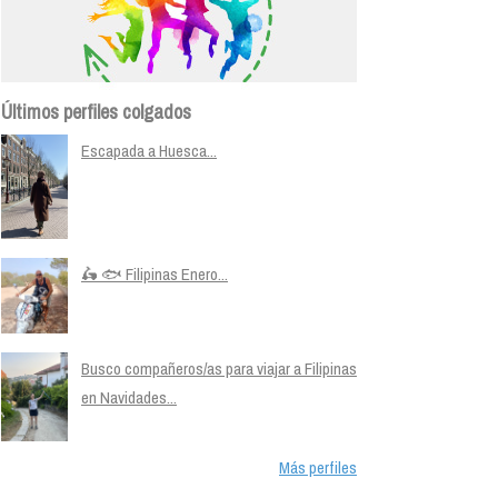
Últimos perfiles colgados
Escapada a Huesca...
🛵 🐟 Filipinas Enero...
Busco compañeros/as para viajar a Filipinas
en Navidades...
Más perfiles