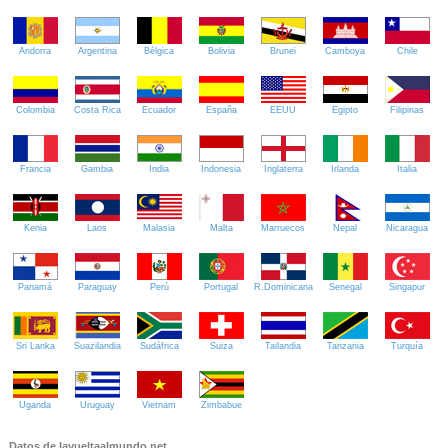
Andorra
Argentina
Bélgica
Bolivia
Brunei
Camboya
Chile
Colombia
Costa Rica
Ecuador
España
EEUU
Egipto
Filipinas
Francia
Gambia
India
Indonesia
Inglaterra
Irlanda
Italia
Kenia
Laos
Malasia
Malta
Marruecos
Nepal
Nicaragua
Panamá
Paraguay
Perú
Portugal
R.Dominicana
Senegal
Singapur
Sri Lanka
Suazilandia
Sudáfrica
Suiza
Tailandia
Tanzania
Turquía
Uganda
Uruguay
Vietnam
Zimbabue
Datos de lavueltaalmundo.net