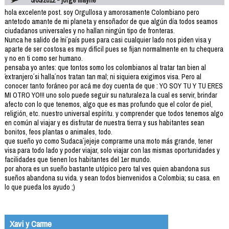
hola excelente post. soy Orgullosa y amorosamente Colombiano pero
antetodo amante de mi planeta y ensoñador de que algún día todos seamos
ciudadanos universales y no hallan ningún tipo de fronteras.
Nunca he salido de ´mi´ país pues para casi cualquier lado nos piden visa y
aparte de ser costosa es muy difícil pues se fijan normalmente en tu chequera
y no en ti como ser humano.
pensaba yo antes: que tontos somo los colombianos al tratar tan bien al
´extranjero´ si ´halla´ nos tratan tan mal; ni siquiera exigimos visa. Pero al
conocer tanto foráneo por acá me doy cuenta de que : YO SOY TU Y TU ERES
MI OTRO YO!!! uno solo puede seguir su naturaleza la cual es servir, brindar
afecto con lo que tenemos, algo que es mas profundo que el color de piel,
religión, etc. nuestro universal espíritu. y comprender que todos tenemos algo
en común al viajar y es disfrutar de nuestra tierra y sus habitantes sean
bonitos, feos plantas o animales, todo.
que sueño yo como ´Sudaca´ jejeje comprarme una moto más grande, tener
visa para todo lado y poder viajar, solo viajar con las mismas oportunidades y
facilidades que tienen los habitantes del 1er mundo.
por ahora es un sueño bastante utópico pero tal ves quien abandona sus
sueños abandona su vida. y sean todos bienvenidos a Colombia; su casa. en
lo que pueda los ayudo ;)
Xavi y Carme