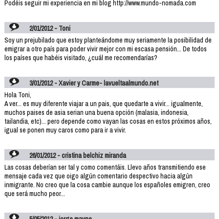
Podéis seguir mi experiencia en mi blog http://www.mundo-nomada.com
2/01/2012 - Toni
Soy un prejubilado que estoy planteándome muy seriamente la posibilidad de
emigrar a otro país para poder vivir mejor con mi escasa pensión... De todos
los países que habéis visitado, ¿cuál me recomendarías?
3/01/2012 - Xavier y Carme- lavueltaalmundo.net
Hola Toni,
A ver... es muy diferente viajar a un pais, que quedarte a vivir... igualmente,
muchos paises de asia serian una buena opción (malasia, indonesia,
tailandia, etc)... pero depende como vayan las cosas en estos próximos años,
igual se ponen muy caros como para ir a vivir.
26/01/2012 - cristina belchiz miranda
Las cosas deberían ser tal y como comentáis. Llevo años transmitiendo ese
mensaje cada vez que oigo algún comentario despectivo hacia algún
inmigrante. No creo que la cosa cambie aunque los españoles emigren, creo
que será mucho peor...
5/05/2012 - jorge mayne