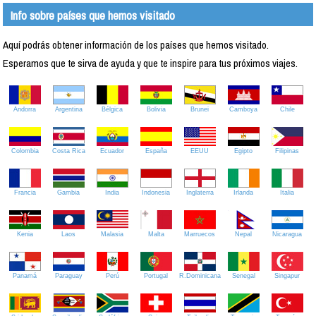
Info sobre países que hemos visitado
Aquí podrás obtener información de los países que hemos visitado.
Esperamos que te sirva de ayuda y que te inspire para tus próximos viajes.
Andorra
Argentina
Bélgica
Bolivia
Brunei
Camboya
Chile
Colombia
Costa Rica
Ecuador
España
EEUU
Egipto
Filipinas
Francia
Gambia
India
Indonesia
Inglaterra
Irlanda
Italia
Kenia
Laos
Malasia
Malta
Marruecos
Nepal
Nicaragua
Panamá
Paraguay
Perú
Portugal
R.Dominicana
Senegal
Singapur