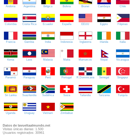
Andorra
Argentina
Bélgica
Bolivia
Brunei
Camboya
Chile
Colombia
Costa Rica
Ecuador
España
EEUU
Egipto
Filipinas
Francia
Gambia
India
Indonesia
Inglaterra
Irlanda
Italia
Kenia
Laos
Malasia
Malta
Marruecos
Nepal
Nicaragua
Panamá
Paraguay
Perú
Portugal
R.Dominicana
Senegal
Singapur
Sri Lanka
Suazilandia
Sudáfrica
Suiza
Tailandia
Tanzania
Turquía
Uganda
Uruguay
Vietnam
Zimbabue
Datos de lavueltaalmundo.net
Visitas únicas diarias: 1.500
Usuarios registrados: 30961