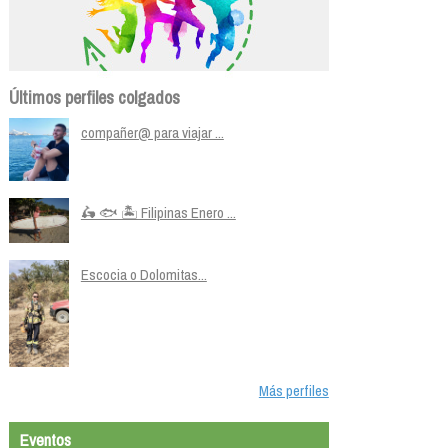
Últimos perfiles colgados
compañer@ para viajar ...
🛵 🐟 🏝️ Filipinas Enero ...
Escocia o Dolomitas...
Más perfiles
Eventos