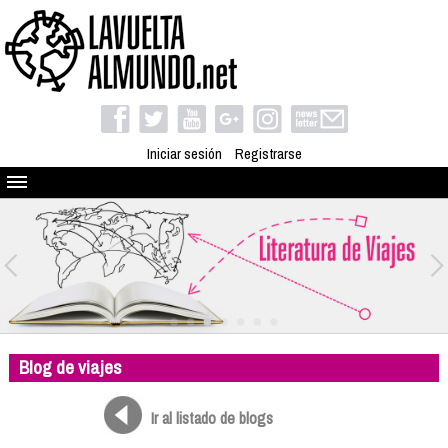
Iniciar sesión
Registrarse
Quienes somos
El proyecto
Blog
Viaja con nosotros
Camino solidario
Blog de viajes
Libros
Club de viajes
Ir al listado de blogs
Compañeros de viaje