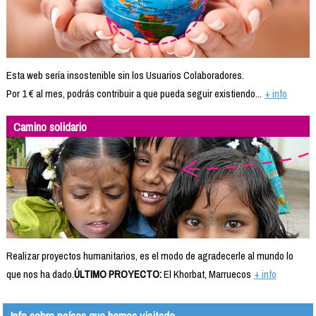
Esta web sería insostenible sin los Usuarios Colaboradores.
Por 1 € al mes, podrás contribuir a que pueda seguir existiendo...
+ info
Camino solidario
Realizar proyectos humanitarios, es el modo de agradecerle al mundo lo
que nos ha dado.
ÚLTIMO PROYECTO:
El Khorbat, Marruecos
+ info
Info sobre países que hemos visitado