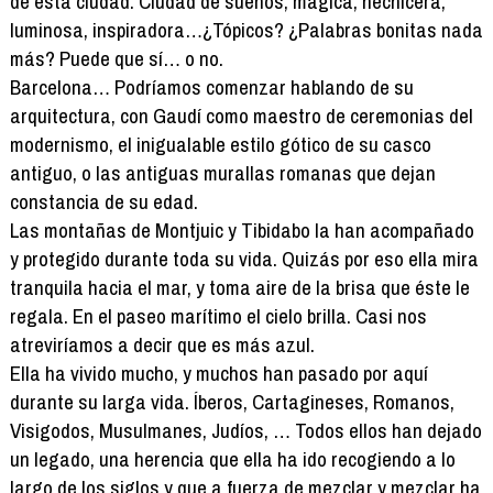
de esta ciudad. Ciudad de sueños, mágica, hechicera,
luminosa, inspiradora…¿Tópicos? ¿Palabras bonitas nada
más? Puede que sí… o no.
Barcelona… Podríamos comenzar hablando de su
arquitectura, con Gaudí como maestro de ceremonias del
modernismo, el inigualable estilo gótico de su casco
antiguo, o las antiguas murallas romanas que dejan
constancia de su edad.
Las montañas de Montjuic y Tibidabo la han acompañado
y protegido durante toda su vida. Quizás por eso ella mira
tranquila hacia el mar, y toma aire de la brisa que éste le
regala. En el paseo marítimo el cielo brilla. Casi nos
atreviríamos a decir que es más azul.
Ella ha vivido mucho, y muchos han pasado por aquí
durante su larga vida. Íberos, Cartagineses, Romanos,
Visigodos, Musulmanes, Judíos, … Todos ellos han dejado
un legado, una herencia que ella ha ido recogiendo a lo
largo de los siglos y que a fuerza de mezclar y mezclar ha