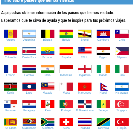
Aquí podrás obtener información de los países que hemos visitado.
Esperamos que te sirva de ayuda y que te inspire para tus próximos viajes.
Andorra
Argentina
Bélgica
Bolivia
Brunei
Camboya
Chile
Colombia
Costa Rica
Ecuador
España
EEUU
Egipto
Filipinas
Francia
Gambia
India
Indonesia
Inglaterra
Irlanda
Italia
Kenia
Laos
Malasia
Malta
Marruecos
Nepal
Nicaragua
Panamá
Paraguay
Perú
Portugal
R.Dominicana
Senegal
Singapur
Sri Lanka
Suazilandia
Sudáfrica
Suiza
Tailandia
Tanzania
Turquía