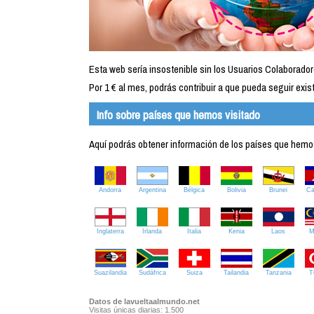
Esta web sería insostenible sin los Usuarios Colaborador
Por 1 € al mes, podrás contribuir a que pueda seguir exist
Info sobre países que hemos visitado
Aquí podrás obtener información de los países que hemos 
Andorra
Argentina
Bélgica
Bolivia
Brunei
C
Inglaterra
Irlanda
Italia
Kenia
Laos
M
Suazilandia
Sudáfrica
Suiza
Tailandia
Tanzania
T
Datos de lavueltaalmundo.net
Visitas únicas diarias: 1.500