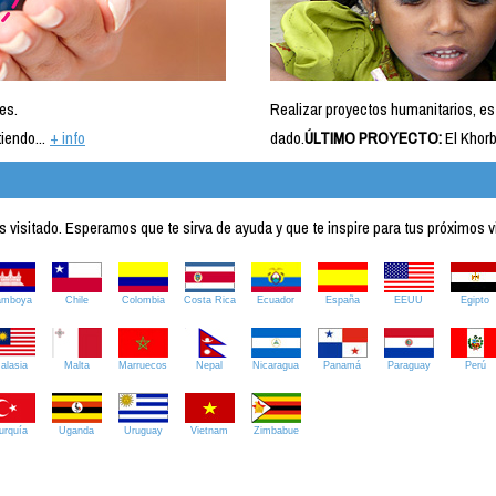
es.
Realizar proyectos humanitarios, es
iendo...
+ info
dado.
ÚLTIMO PROYECTO:
El Khorb
visitado. Esperamos que te sirva de ayuda y que te inspire para tus próximos v
amboya
Chile
Colombia
Costa Rica
Ecuador
España
EEUU
Egipto
alasia
Malta
Marruecos
Nepal
Nicaragua
Panamá
Paraguay
Perú
urquía
Uganda
Uruguay
Vietnam
Zimbabue