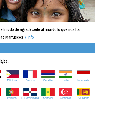
 el modo de agradecerle al mundo lo que nos ha
at, Marruecos
+ info
iajes.
Filipinas
Francia
Gambia
India
Indonesia
Portugal
R.Dominicana
Senegal
Singapur
Sri Lanka