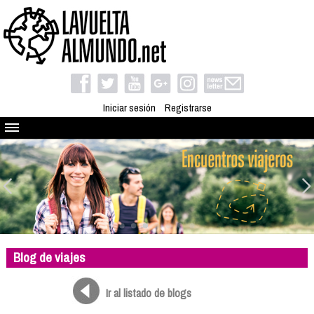
Iniciar sesión
Registrarse
Quienes somos
El proyecto
Blog
Viaja con nosotros
Camino solidario
Blog de viajes
Libros
Club de viajes
Ir al listado de blogs
Compañeros de viaje