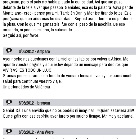
programa, pero el país me había picado la curiosidad. Así que me puse
delante de la tele a ver que pasaba. Geniales, esa es la palabra. Vaya par de
Montblanc- creo- pensé para mi. También Dani y Montse tirando fotos. Es el
programa que en años mas he disfrutado. Seguid así...intentaré no perderos
la pista. Con lo que me ganasteis, fue con el peso de la mochila. De eso
entiendo, ni poco ni mucho, lo suficiente.
Seguid así, por favor.
6/06/2012 - Amparo
Ayer noche nos quedamos con la miel en los labios por volver a Africa. Me
apunté vuestra página y aquí estoy dejando un mensaje para deciros que
VIVIR ASÍ ES TODO UN LUJO.
Gracias por mostrarnos un trocito de vuestra forma de vida y desearos mucha
salud para continuar vuestro viaje.
Un petonet des de València
6/06/2012 - brenom
Genial. Dáis una envídia que no os podéis ni imaginar... !!Quien estuviera allí!!.
Que sigáis con ese espíritu aventurero por mucho tiempo. !Animo y adelante!.
6/06/2012 - Ana Were