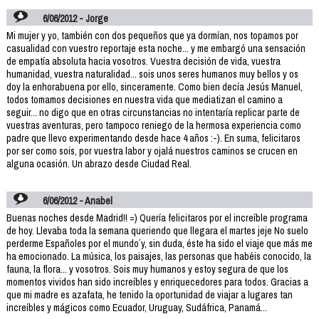
6/06/2012 - Jorge
Mi mujer y yo, también con dos pequeños que ya dormían, nos topamos por
casualidad con vuestro reportaje esta noche... y me embargó una sensación
de empatía absoluta hacia vosotros. Vuestra decisión de vida, vuestra
humanidad, vuestra naturalidad... sois unos seres humanos muy bellos y os
doy la enhorabuena por ello, sinceramente. Como bien decía Jesús Manuel,
todos tomamos decisiones en nuestra vida que mediatizan el camino a
seguir... no digo que en otras circunstancias no intentaría replicar parte de
vuestras aventuras, pero tampoco reniego de la hermosa experiencia como
padre que llevo experimentando desde hace 4 años :-). En suma, felicitaros
por ser como sois, por vuestra labor y ojalá nuestros caminos se crucen en
alguna ocasión. Un abrazo desde Ciudad Real.
6/06/2012 - Anabel
Buenas noches desde Madrid!! =) Quería felicitaros por el increíble programa
de hoy. Llevaba toda la semana queriendo que llegara el martes jeje No suelo
perderme ´Españoles por el mundo´ y, sin duda, éste ha sido el viaje que más me
ha emocionado. La música, los paisajes, las personas que habéis conocido, la
fauna, la flora... y vosotros. Sois muy humanos y estoy segura de que los
momentos vividos han sido increíbles y enriquecedores para todos. Gracias a
que mi madre es azafata, he tenido la oportunidad de viajar a lugares tan
increíbles y mágicos como Ecuador, Uruguay, Sudáfrica, Panamá...