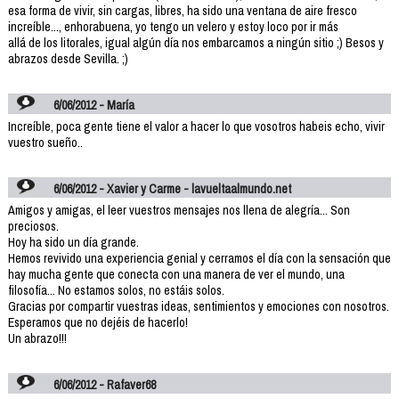
esa forma de vivir, sin cargas, libres, ha sido una ventana de aire fresco
increíble..., enhorabuena, yo tengo un velero y estoy loco por ir más
allá de los litorales, igual algún día nos embarcamos a ningún sitio ;) Besos y
abrazos desde Sevilla. ;)
6/06/2012 - María
Increíble, poca gente tiene el valor a hacer lo que vosotros habeis echo, vivir
vuestro sueño..
6/06/2012 - Xavier y Carme - lavueltaalmundo.net
Amigos y amigas, el leer vuestros mensajes nos llena de alegría... Son
preciosos.
Hoy ha sido un día grande.
Hemos revivido una experiencia genial y cerramos el día con la sensación que
hay mucha gente que conecta con una manera de ver el mundo, una
filosofía... No estamos solos, no estáis solos.
Gracias por compartir vuestras ideas, sentimientos y emociones con nosotros.
Esperamos que no dejéis de hacerlo!
Un abrazo!!!
6/06/2012 - Rafaver68