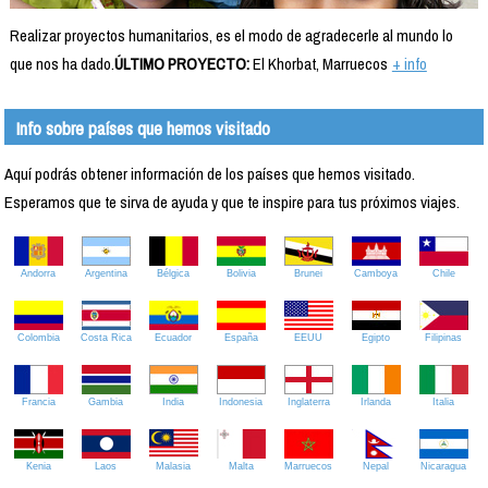
Realizar proyectos humanitarios, es el modo de agradecerle al mundo lo
que nos ha dado.
ÚLTIMO PROYECTO:
El Khorbat, Marruecos
+ info
Info sobre países que hemos visitado
Aquí podrás obtener información de los países que hemos visitado.
Esperamos que te sirva de ayuda y que te inspire para tus próximos viajes.
Andorra
Argentina
Bélgica
Bolivia
Brunei
Camboya
Chile
Colombia
Costa Rica
Ecuador
España
EEUU
Egipto
Filipinas
Francia
Gambia
India
Indonesia
Inglaterra
Irlanda
Italia
Kenia
Laos
Malasia
Malta
Marruecos
Nepal
Nicaragua