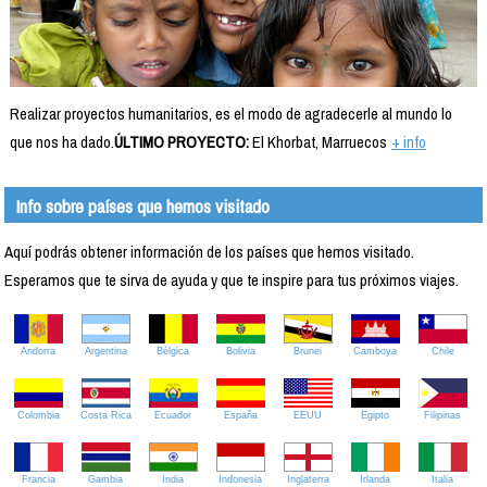
Realizar proyectos humanitarios, es el modo de agradecerle al mundo lo
que nos ha dado.
ÚLTIMO PROYECTO:
El Khorbat, Marruecos
+ info
Info sobre países que hemos visitado
Aquí podrás obtener información de los países que hemos visitado.
Esperamos que te sirva de ayuda y que te inspire para tus próximos viajes.
Andorra
Argentina
Bélgica
Bolivia
Brunei
Camboya
Chile
Colombia
Costa Rica
Ecuador
España
EEUU
Egipto
Filipinas
Francia
Gambia
India
Indonesia
Inglaterra
Irlanda
Italia