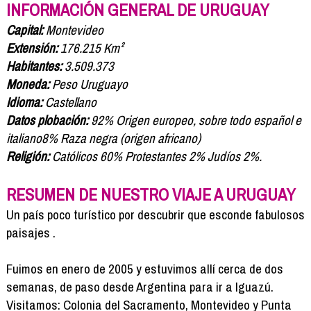
Formación
INFORMACIÓN GENERAL DE URUGUAY
Info viajeros
Capital:
Montevideo
Contactar
Extensión:
176.215 Km²
Habitantes:
3.509.373
Moneda:
Peso Uruguayo
Idioma:
Castellano
Datos plobación:
92% Origen europeo, sobre todo español e
italiano8% Raza negra (origen africano)
Religión:
Católicos 60% Protestantes 2% Judíos 2%.
RESUMEN DE NUESTRO VIAJE A URUGUAY
Un país poco turístico por descubrir que esconde fabulosos
paisajes .
Fuimos en enero de 2005 y estuvimos allí cerca de dos
semanas, de paso desde Argentina para ir a Iguazú.
Visitamos: Colonia del Sacramento, Montevideo y Punta