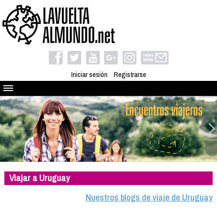
Iniciar sesión
Registrarse
Quienes somos
El proyecto
Blog
Viaja con nosotros
Camino solidario
Viajar a Uruguay
Libros
Club de viajes
Nuestros blogs de viaje de Uruguay
Compañeros de viaje