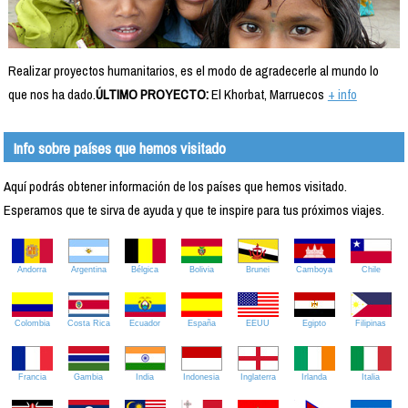
Realizar proyectos humanitarios, es el modo de agradecerle al mundo lo
que nos ha dado.
ÚLTIMO PROYECTO:
El Khorbat, Marruecos
+ info
Info sobre países que hemos visitado
Aquí podrás obtener información de los países que hemos visitado.
Esperamos que te sirva de ayuda y que te inspire para tus próximos viajes.
Andorra
Argentina
Bélgica
Bolivia
Brunei
Camboya
Chile
Colombia
Costa Rica
Ecuador
España
EEUU
Egipto
Filipinas
Francia
Gambia
India
Indonesia
Inglaterra
Irlanda
Italia