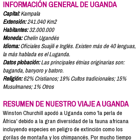
Formación
INFORMACIÓN GENERAL DE UGANDA
Info viajeros
Capital:
Kampala
Contactar
Extensión:
241.040 Km2
Habitantes:
32.000.000
Moneda:
Chelín Ugandés
Idioma:
Oficiales Suajili e Inglés. Existen más de 40 lenguas,
la más hablada es el Luganda.
Datos plobación:
Las principales étnias originarias son:
baganda, banyoro y batoro.
Religión:
62% Cristianos; 19% Cultos tradicionales; 15%
Musulmanes; 1% Otros
RESUMEN DE NUESTRO VIAJE A UGANDA
Winston Churchill apodó a Uganda como 'la perla de
África' debido a la gran diversidad de la fauna africana
incluyendo especies en peligro de extinción como los
gorilas de montaña y los chimpancés. Por mucho tiempo