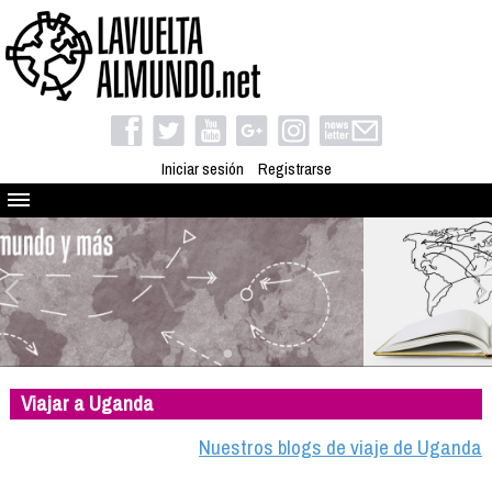
Iniciar sesión
Registrarse
Quienes somos
El proyecto
Blog
Viaja con nosotros
Camino solidario
Viajar a Uganda
Libros
Club de viajes
Nuestros blogs de viaje de Uganda
Compañeros de viaje