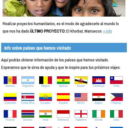
Realizar proyectos humanitarios, es el modo de agradecerle al mundo lo
que nos ha dado.
ÚLTIMO PROYECTO:
El Khorbat, Marruecos
+ info
Info sobre países que hemos visitado
Aquí podrás obtener información de los países que hemos visitado.
Esperamos que te sirva de ayuda y que te inspire para tus próximos viajes.
Andorra
Argentina
Bélgica
Bolivia
Brunei
Camboya
Chile
Colombia
Costa Rica
Ecuador
España
EEUU
Egipto
Filipinas
Francia
Gambia
India
Indonesia
Inglaterra
Irlanda
Italia