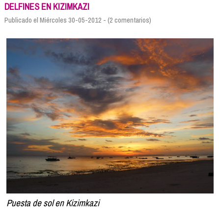
Formación
DELFINES EN KIZIMKAZI
Info viajeros
Publicado el Miércoles 30-05-2012 - (2 comentarios)
Contactar
Puesta de sol en Kizimkazi