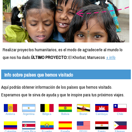
Realizar proyectos humanitarios, es el modo de agradecerle al mundo lo
que nos ha dado.
ÚLTIMO PROYECTO:
El Khorbat, Marruecos
+ info
Info sobre países que hemos visitado
Aquí podrás obtener información de los países que hemos visitado.
Esperamos que te sirva de ayuda y que te inspire para tus próximos viajes.
Andorra
Argentina
Bélgica
Bolivia
Brunei
Camboya
Chile
Colombia
Costa Rica
Ecuador
España
EEUU
Egipto
Filipinas