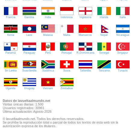
Francia
Gambia
India
Indonesia
Inglaterra
Irlanda
Italia
Kenia
Laos
Malasia
Malta
Marruecos
Nepal
Nicaragua
Panamá
Paraguay
Perú
Portugal
R.Dominicana
Senegal
Singapur
Sri Lanka
Suazilandia
Sudáfrica
Suiza
Tailandia
Tanzania
Turquía
Uganda
Uruguay
Vietnam
Zimbabue
Datos de lavueltaalmundo.net
Visitas únicas diarias: 1.500
Usuarios registrados: 30961
Última actualización: Agosto 2026
© lavueltaalmundo.net. Todos los derechos reservados.
Se prohíbe la reproducción total o parcial de todos los textos de esta web sin la
autorización expresa de los titulares.