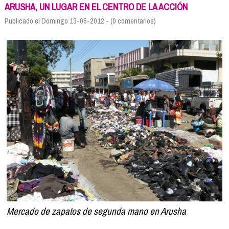
Formación
ARUSHA, UN LUGAR EN EL CENTRO DE LA ACCIÓN
Info viajeros
Publicado el Domingo 13-05-2012 - (0 comentarios)
Contactar
Mercado de zapatos de segunda mano en Arusha