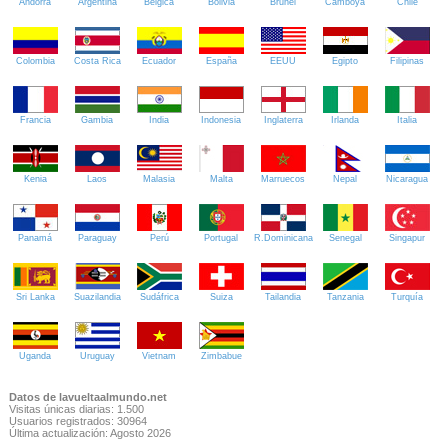
Andorra
Argentina
Bélgica
Bolivia
Brunei
Camboya
Chile
Colombia
Costa Rica
Ecuador
España
EEUU
Egipto
Filipinas
Francia
Gambia
India
Indonesia
Inglaterra
Irlanda
Italia
Kenia
Laos
Malasia
Malta
Marruecos
Nepal
Nicaragua
Panamá
Paraguay
Perú
Portugal
R.Dominicana
Senegal
Singapur
Sri Lanka
Suazilandia
Sudáfrica
Suiza
Tailandia
Tanzania
Turquía
Uganda
Uruguay
Vietnam
Zimbabue
Datos de lavueltaalmundo.net
Visitas únicas diarias: 1.500
Usuarios registrados: 30964
Última actualización: Agosto 2026