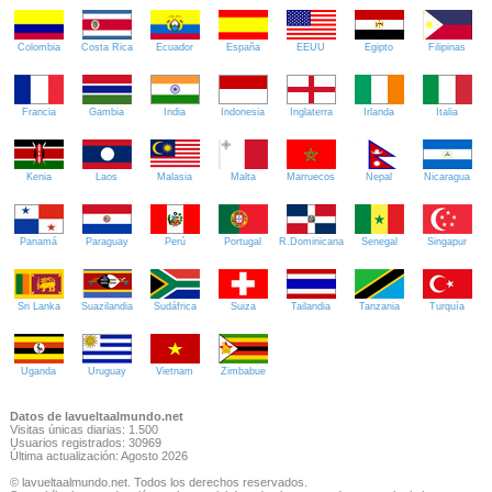
Colombia
Costa Rica
Ecuador
España
EEUU
Egipto
Filipinas
Francia
Gambia
India
Indonesia
Inglaterra
Irlanda
Italia
Kenia
Laos
Malasia
Malta
Marruecos
Nepal
Nicaragua
Panamá
Paraguay
Perú
Portugal
R.Dominicana
Senegal
Singapur
Sri Lanka
Suazilandia
Sudáfrica
Suiza
Tailandia
Tanzania
Turquía
Uganda
Uruguay
Vietnam
Zimbabue
Datos de lavueltaalmundo.net
Visitas únicas diarias: 1.500
Usuarios registrados: 30969
Última actualización: Agosto 2026
© lavueltaalmundo.net. Todos los derechos reservados.