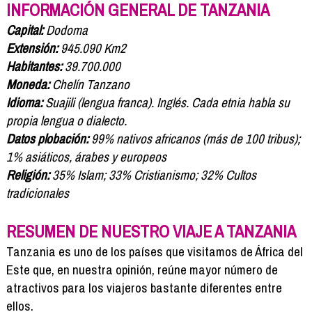
Formación
INFORMACIÓN GENERAL DE TANZANIA
Info viajeros
Capital:
Dodoma
Contactar
Extensión:
945.090 Km2
Habitantes:
39.700.000
Moneda:
Chelín Tanzano
Idioma:
Suajili (lengua franca). Inglés. Cada etnia habla su
propia lengua o dialecto.
Datos plobación:
99% nativos africanos (más de 100 tribus);
1% asiáticos, árabes y europeos
Religión:
35% Islam; 33% Cristianismo; 32% Cultos
tradicionales
RESUMEN DE NUESTRO VIAJE A TANZANIA
Tanzania es uno de los países que visitamos de África del
Este que, en nuestra opinión, reúne mayor número de
atractivos para los viajeros bastante diferentes entre
ellos.