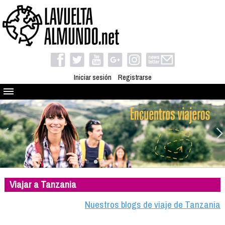
Iniciar sesión
Registrarse
Quienes somos
El proyecto
Blog
Viaja con nosotros
Camino solidario
Viajar a Tanzania
Libros
Club de viajes
Nuestros blogs de viaje de Tanzania
Compañeros de viaje