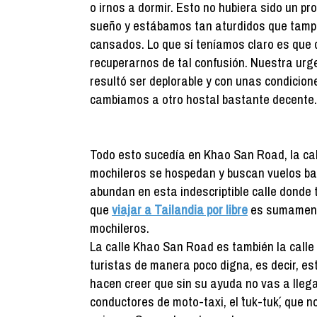
o irnos a dormir. Esto no hubiera sido un p
sueño y estábamos tan aturdidos que tamp
cansados. Lo que sí teníamos claro es que 
recuperarnos de tal confusión. Nuestra urg
resultó ser deplorable y con unas condicion
cambiamos a otro hostal bastante decente.
Todo esto sucedía en Khao San Road, la call
mochileros se hospedan y buscan vuelos ba
abundan en esta indescriptible calle donde t
que
viajar a Tailandia por libre
es sumamente 
mochileros.
La calle Khao San Road es también la calle 
turistas de manera poco digna, es decir, es
hacen creer que sin su ayuda no vas a llega
conductores de moto-taxi, el ´tuk-tuk´, que n