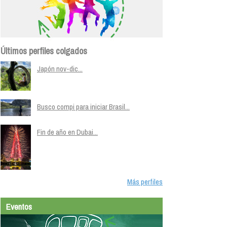
Últimos perfiles colgados
Japón nov-dic...
Busco compi para iniciar Brasil...
Fin de año en Dubai...
Más perfiles
Eventos