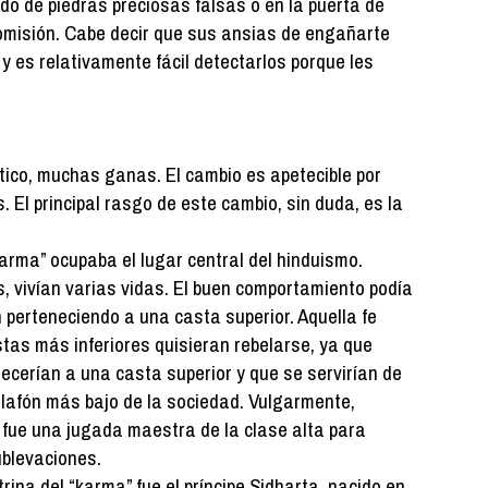
o de piedras preciosas falsas o en la puerta de
omisión. Cabe decir que sus ansias de engañarte
 y es relativamente fácil detectarlos porque les
ico, muchas ganas. El cambio es apetecible por
 El principal rasgo de este cambio, sin duda, es la
Karma” ocupaba el lugar central del hinduismo.
s, vivían varias vidas. El buen comportamiento podía
 perteneciendo a una casta superior. Aquella fe
stas más inferiores quisieran rebelarse, ya que
ecerían a una casta superior y que se servirían de
lafón más bajo de la sociedad. Vulgarmente,
” fue una jugada maestra de la clase alta para
ublevaciones.
trina del “karma” fue el príncipe Sidharta, nacido en