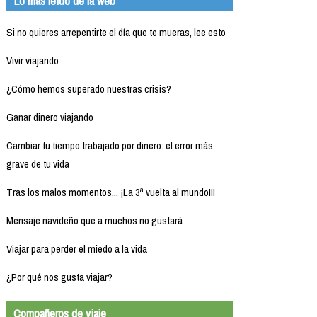
Lo más leído de la web
Si no quieres arrepentirte el día que te mueras, lee esto
Vivir viajando
¿Cómo hemos superado nuestras crisis?
Ganar dinero viajando
Cambiar tu tiempo trabajado por dinero: el error más
grave de tu vida
Tras los malos momentos... ¡La 3ª vuelta al mundo!!!
Mensaje navideño que a muchos no gustará
Viajar para perder el miedo a la vida
¿Por qué nos gusta viajar?
Compañeros de viaje