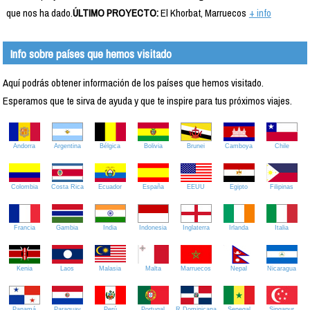
que nos ha dado.
ÚLTIMO PROYECTO:
El Khorbat, Marruecos
+ info
Info sobre países que hemos visitado
Aquí podrás obtener información de los países que hemos visitado.
Esperamos que te sirva de ayuda y que te inspire para tus próximos viajes.
Andorra
Argentina
Bélgica
Bolivia
Brunei
Camboya
Chile
Colombia
Costa Rica
Ecuador
España
EEUU
Egipto
Filipinas
Francia
Gambia
India
Indonesia
Inglaterra
Irlanda
Italia
Kenia
Laos
Malasia
Malta
Marruecos
Nepal
Nicaragua
Panamá
Paraguay
Perú
Portugal
R.Dominicana
Senegal
Singapur