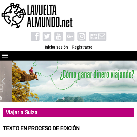
Iniciar sesión
Registrarse
Quienes somos
El proyecto
Blog
Viaja con nosotros
Camino solidario
Viajar a Suiza
Libros
Club de viajes
TEXTO EN PROCESO DE EDICIÓN
Compañeros de viaje