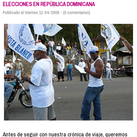
Formación
ELECCIONES EN REPÚBLICA DOMINICANA
Info viajeros
Publicado el Viernes 11-04-2008 - (0 comentarios)
Contactar
Antes de seguir con nuestra crónica de viaje, queremos