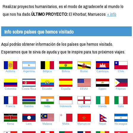
Realizar proyectos humanitarios, es el modo de agradecerle al mundo lo
que nos ha dado.
ÚLTIMO PROYECTO:
El Khorbat, Marruecos
+ info
Info sobre países que hemos visitado
Aquí podrás obtener información de los países que hemos visitado.
Esperamos que te sirva de ayuda y que te inspire para tus próximos viajes.
Andorra
Argentina
Bélgica
Bolivia
Brunei
Camboya
Chile
Colombia
Costa Rica
Ecuador
España
EEUU
Egipto
Filipinas
Francia
Gambia
India
Indonesia
Inglaterra
Irlanda
Italia
Kenia
Laos
Malasia
Malta
Marruecos
Nepal
Nicaragua