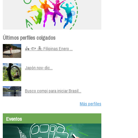
Últimos perfiles colgados
🛵 🐟 🏝️ Filipinas Enero ...
Japón nov-dic...
Busco compi para iniciar Brasil...
Más perfiles
Eventos