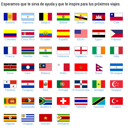
Esperamos que te sirva de ayuda y que te inspire para tus próximos viajes.
Andorra
Argentina
Bélgica
Bolivia
Brunei
Camboya
Chile
Colombia
Costa Rica
Ecuador
España
EEUU
Egipto
Filipinas
Francia
Gambia
India
Indonesia
Inglaterra
Irlanda
Italia
Kenia
Laos
Malasia
Malta
Marruecos
Nepal
Nicaragua
Panamá
Paraguay
Perú
Portugal
R.Dominicana
Senegal
Singapur
Sri Lanka
Suazilandia
Sudáfrica
Suiza
Tailandia
Tanzania
Turquía
Uganda
Uruguay
Vietnam
Zimbabue