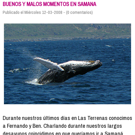
Formación
BUENOS Y MALOS MOMENTOS EN SAMANA
Info viajeros
Publicado el Miércoles 12-03-2008 - (0 comentarios)
Contactar
Durante nuestros últimos días en Las Terrenas conocimos
a Fernando y Ben. Charlando durante nuestros largos
desayunos coincidimos en que queríamos ir a Samaná