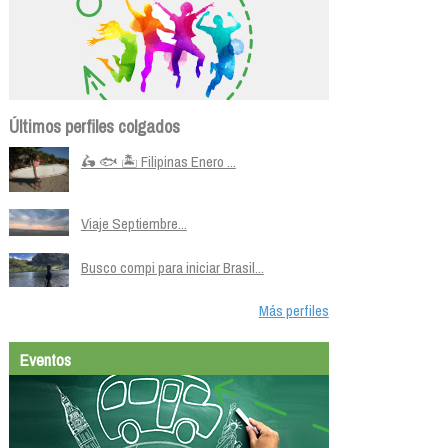
Últimos perfiles colgados
🛵 🐟 🏝️ Filipinas Enero ...
Viaje Septiembre...
Busco compi para iniciar Brasil...
Más perfiles
Eventos