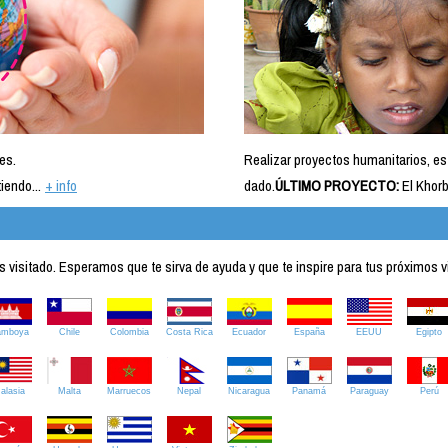
es.
Realizar proyectos humanitarios, es
iendo...
+ info
dado.
ÚLTIMO PROYECTO:
El Khorb
visitado. Esperamos que te sirva de ayuda y que te inspire para tus próximos v
amboya
Chile
Colombia
Costa Rica
Ecuador
España
EEUU
Egipto
alasia
Malta
Marruecos
Nepal
Nicaragua
Panamá
Paraguay
Perú