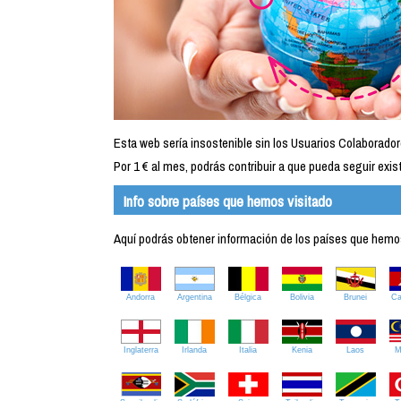
Esta web sería insostenible sin los Usuarios Colaborador
Por 1 € al mes, podrás contribuir a que pueda seguir exist
Info sobre países que hemos visitado
Aquí podrás obtener información de los países que hemos 
Andorra
Argentina
Bélgica
Bolivia
Brunei
C
Inglaterra
Irlanda
Italia
Kenia
Laos
M