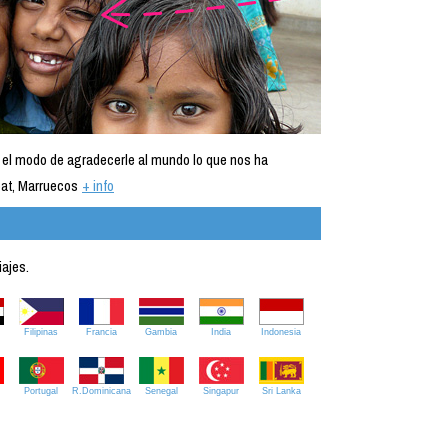
 el modo de agradecerle al mundo lo que nos ha
at, Marruecos
+ info
iajes.
Filipinas
Francia
Gambia
India
Indonesia
Portugal
R.Dominicana
Senegal
Singapur
Sri Lanka