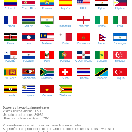
Colombia
Costa Rica
Ecuador
España
EEUU
Egipto
Filipinas
Francia
Gambia
India
Indonesia
Inglaterra
Irlanda
Italia
Kenia
Laos
Malasia
Malta
Marruecos
Nepal
Nicaragua
Panamá
Paraguay
Perú
Portugal
R.Dominicana
Senegal
Singapur
Sri Lanka
Suazilandia
Sudáfrica
Suiza
Tailandia
Tanzania
Turquía
Uganda
Uruguay
Vietnam
Zimbabue
Datos de lavueltaalmundo.net
Visitas únicas diarias: 1.500
Usuarios registrados: 30964
Última actualización: Agosto 2026
© lavueltaalmundo.net. Todos los derechos reservados.
Se prohíbe la reproducción total o parcial de todos los textos de esta web sin la