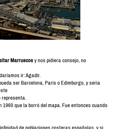
isitar Marruecos
y nos pidiera consejo, no
aríamos ir: Agadir.
pueda ser Barcelona, París o Edimburgo, y sería
este
o representa.
n 1960 que la borró del mapa. Fue entonces cuando
e infinidad de poblaciones costeras españolas, y si