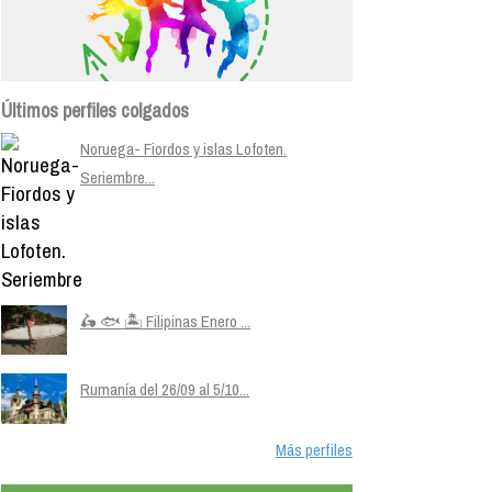
Últimos perfiles colgados
Noruega- Fiordos y islas Lofoten.
Seriembre...
🛵 🐟 🏝️ Filipinas Enero ...
Rumanía del 26/09 al 5/10...
Más perfiles