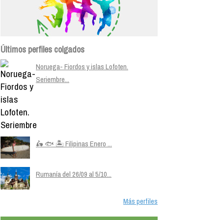
Últimos perfiles colgados
Noruega- Fiordos y islas Lofoten.
Seriembre...
🛵 🐟 🏝️ Filipinas Enero ...
Rumanía del 26/09 al 5/10...
Más perfiles