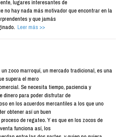
ente, lugares interesantes de
ue no hay nada más motivador que encontrar en la
orprendentes y que jamás
ginado.
Leer más >>
a un zoco marroquí, un mercado tradicional, es una
ue supera el mero
omercial. Se necesita tiempo, paciencia y
 dinero para poder disfrutar de
iroso en los acuerdos mercantiles a los que uno
der obtener así un buen
n proceso de regateo. Y es que en los zocos de
venta funciona así, los
uerdan entre las dos partes, y quien no quiera