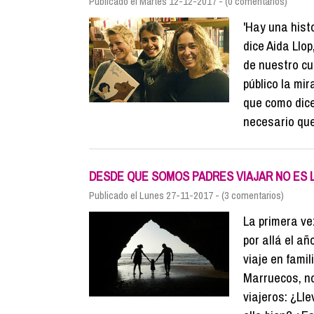
Publicado el Martes 12-12-2017 - (0 comentarios)
'Hay una hist
dice Aida Llo
de nuestro cu
público la mir
que como dice
necesario qu
DESDE QUE SOMOS PADRES VIAJAR NO ES 
Publicado el Lunes 27-11-2017 - (3 comentarios)
La primera ve
por allá el a
viaje en fami
Marruecos, n
viajeros: ¿Ll