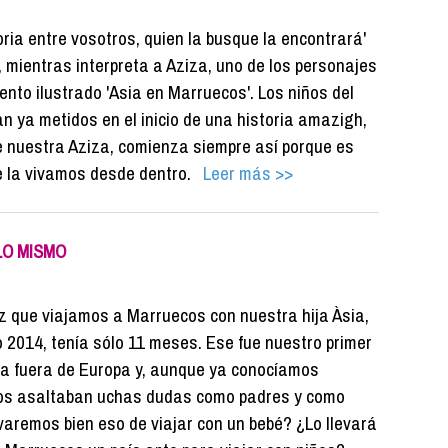
oria entre vosotros, quien la busque la encontrará'
p, mientras interpreta a Aziza, uno de los personajes
ento ilustrado 'Asia en Marruecos'. Los niños del
an ya metidos en el inicio de una historia amazigh,
 nuestra Aziza, comienza siempre así porque es
e la vivamos desde dentro.
Leer más >>
LO MISMO
z que viajamos a Marruecos con nuestra hija Àsia,
ño 2014, tenía sólo 11 meses. Ese fue nuestro primer
lia fuera de Europa y, aunque ya conocíamos
os asaltaban uchas dudas como padres y como
evaremos bien eso de viajar con un bebé? ¿Lo llevará