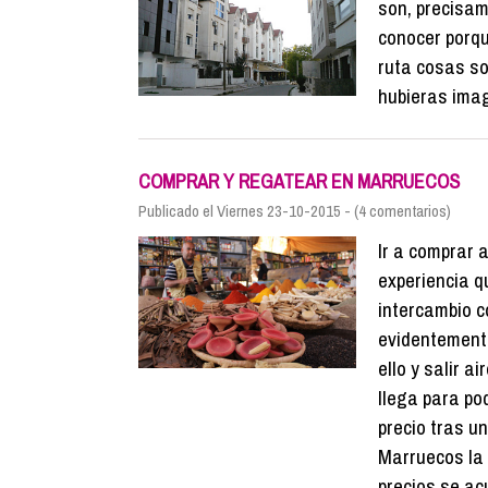
son, precisam
conocer porq
ruta cosas s
hubieras ima
COMPRAR Y REGATEAR EN MARRUECOS
Publicado el Viernes 23-10-2015 - (4 comentarios)
Ir a comprar 
experiencia q
intercambio c
evidentemente
ello y salir a
llega para po
precio tras u
Marruecos la 
precios se ac