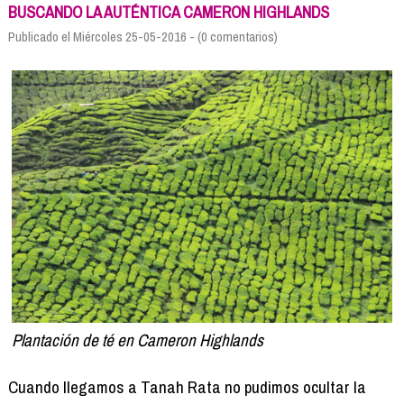
Formación
BUSCANDO LA AUTÉNTICA CAMERON HIGHLANDS
Info viajeros
Publicado el Miércoles 25-05-2016 - (0 comentarios)
Contactar
Plantación de té en Cameron Highlands
Cuando llegamos a Tanah Rata no pudimos ocultar la