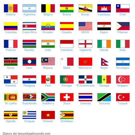
Andorra
Argentina
Bélgica
Bolivia
Brunei
Camboya
Chile
Colombia
Costa Rica
Ecuador
España
EEUU
Egipto
Filipinas
Francia
Gambia
India
Indonesia
Inglaterra
Irlanda
Italia
Kenia
Laos
Malasia
Malta
Marruecos
Nepal
Nicaragua
Panamá
Paraguay
Perú
Portugal
R.Dominicana
Senegal
Singapur
Sri Lanka
Suazilandia
Sudáfrica
Suiza
Tailandia
Tanzania
Turquía
Uganda
Uruguay
Vietnam
Zimbabue
Datos de lavueltaalmundo.net