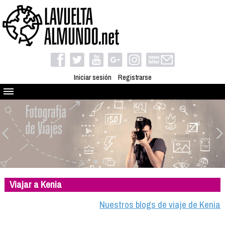
Iniciar sesión
Registrarse
Quienes somos
El proyecto
Blog
Viaja con nosotros
Camino solidario
Viajar a Kenia
Libros
Club de viajes
Nuestros blogs de viaje de Kenia
Compañeros de viaje