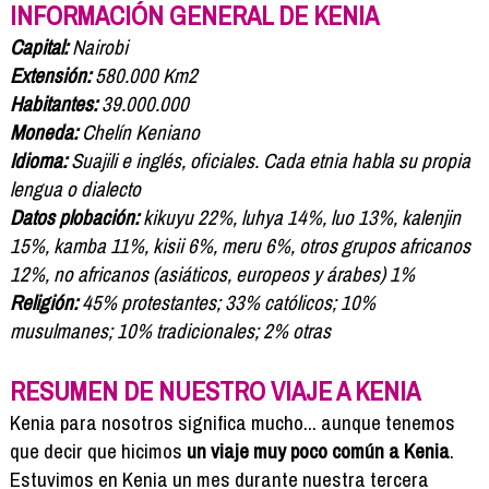
Formación
INFORMACIÓN GENERAL DE KENIA
Info viajeros
Capital:
Nairobi
Contactar
Extensión:
580.000 Km2
Habitantes:
39.000.000
Moneda:
Chelín Keniano
Idioma:
Suajili e inglés, oficiales. Cada etnia habla su propia
lengua o dialecto
Datos plobación:
kikuyu 22%, luhya 14%, luo 13%, kalenjin
15%, kamba 11%, kisii 6%, meru 6%, otros grupos africanos
12%, no africanos (asiáticos, europeos y árabes) 1%
Religión:
45% protestantes; 33% católicos; 10%
musulmanes; 10% tradicionales; 2% otras
RESUMEN DE NUESTRO VIAJE A KENIA
Kenia para nosotros significa mucho... aunque tenemos
que decir que hicimos
un viaje muy poco común a Kenia
.
Estuvimos en Kenia un mes durante nuestra tercera