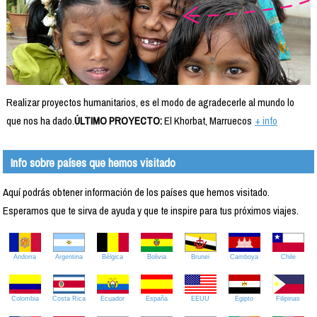
Realizar proyectos humanitarios, es el modo de agradecerle al mundo lo
que nos ha dado.
ÚLTIMO PROYECTO:
El Khorbat, Marruecos
+ info
Info sobre países que hemos visitado
Aquí podrás obtener información de los países que hemos visitado.
Esperamos que te sirva de ayuda y que te inspire para tus próximos viajes.
Andorra
Argentina
Bélgica
Bolivia
Brunei
Camboya
Chile
Colombia
Costa Rica
Ecuador
España
EEUU
Egipto
Filipinas