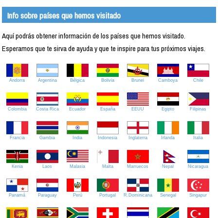
Info sobre países que hemos visitado
Aquí podrás obtener información de los países que hemos visitado.
Esperamos que te sirva de ayuda y que te inspire para tus próximos viajes.
Andorra
Argentina
Bélgica
Bolivia
Brunei
Camboya
Chile
Colombia
Costa Rica
Ecuador
España
EEUU
Egipto
Filipinas
Francia
Gambia
India
Indonesia
Inglaterra
Irlanda
Italia
Kenia
Laos
Malasia
Malta
Marruecos
Nepal
Nicaragua
Panamá
Paraguay
Perú
Portugal
R.Dominicana
Senegal
Singapur