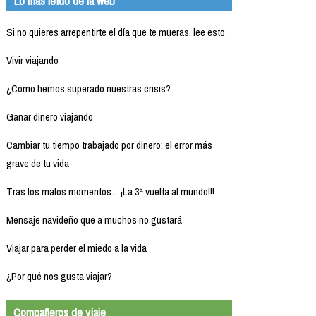
Lo más leído de la web
Si no quieres arrepentirte el día que te mueras, lee esto
Vivir viajando
¿Cómo hemos superado nuestras crisis?
Ganar dinero viajando
Cambiar tu tiempo trabajado por dinero: el error más
grave de tu vida
Tras los malos momentos... ¡La 3ª vuelta al mundo!!!
Mensaje navideño que a muchos no gustará
Viajar para perder el miedo a la vida
¿Por qué nos gusta viajar?
Compañeros de viaje