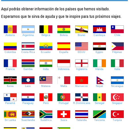
Aquí podrás obtener información de los países que hemos visitado.
Esperamos que te sirva de ayuda y que te inspire para tus próximos viajes.
Andorra
Argentina
Bélgica
Bolivia
Brunei
Camboya
Chile
Colombia
Costa Rica
Ecuador
España
EEUU
Egipto
Filipinas
Francia
Gambia
India
Indonesia
Inglaterra
Irlanda
Italia
Kenia
Laos
Malasia
Malta
Marruecos
Nepal
Nicaragua
Panamá
Paraguay
Perú
Portugal
R.Dominicana
Senegal
Singapur
Sri Lanka
Suazilandia
Sudáfrica
Suiza
Tailandia
Tanzania
Turquía