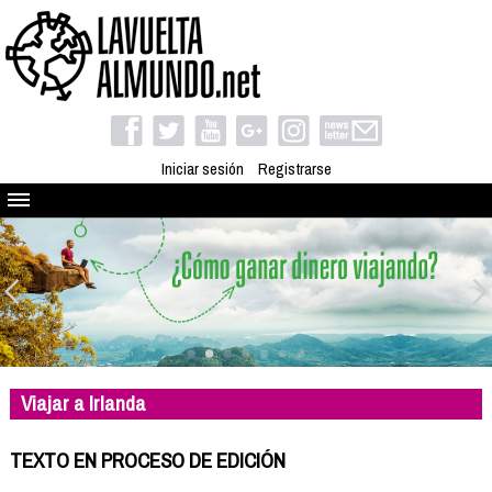
Iniciar sesión
Registrarse
Quienes somos
El proyecto
Blog
Viaja con nosotros
Camino solidario
Viajar a Irlanda
Libros
Club de viajes
TEXTO EN PROCESO DE EDICIÓN
Compañeros de viaje