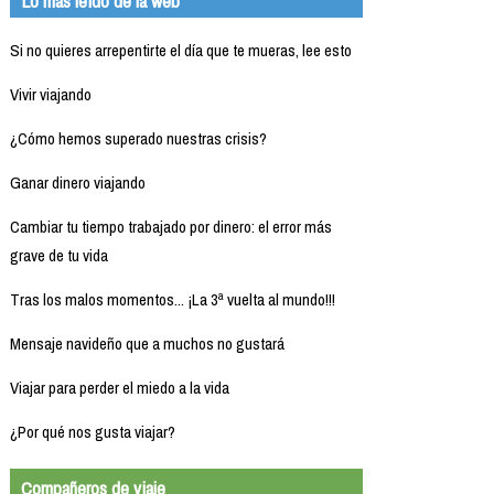
Lo más leído de la web
Si no quieres arrepentirte el día que te mueras, lee esto
Vivir viajando
¿Cómo hemos superado nuestras crisis?
Ganar dinero viajando
Cambiar tu tiempo trabajado por dinero: el error más
grave de tu vida
Tras los malos momentos... ¡La 3ª vuelta al mundo!!!
Mensaje navideño que a muchos no gustará
Viajar para perder el miedo a la vida
¿Por qué nos gusta viajar?
Compañeros de viaje