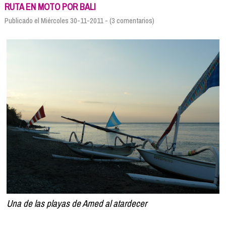
Formación
RUTA EN MOTO POR BALI
Info viajeros
Publicado el Miércoles 30-11-2011 - (3 comentarios)
Contactar
Una de las playas de Amed al atardecer