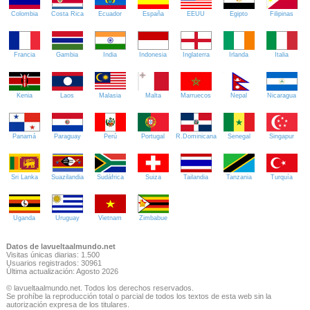
Colombia
Costa Rica
Ecuador
España
EEUU
Egipto
Filipinas
Francia
Gambia
India
Indonesia
Inglaterra
Irlanda
Italia
Kenia
Laos
Malasia
Malta
Marruecos
Nepal
Nicaragua
Panamá
Paraguay
Perú
Portugal
R.Dominicana
Senegal
Singapur
Sri Lanka
Suazilandia
Sudáfrica
Suiza
Tailandia
Tanzania
Turquía
Uganda
Uruguay
Vietnam
Zimbabue
Datos de lavueltaalmundo.net
Visitas únicas diarias: 1.500
Usuarios registrados: 30961
Última actualización: Agosto 2026
© lavueltaalmundo.net. Todos los derechos reservados.
Se prohíbe la reproducción total o parcial de todos los textos de esta web sin la
autorización expresa de los titulares.