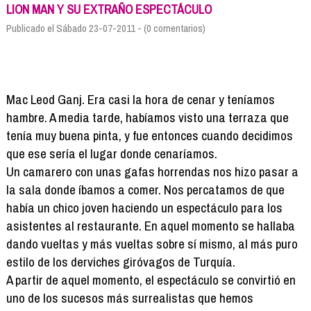
Formación
LION MAN Y SU EXTRAÑO ESPECTÁCULO
Info viajeros
Publicado el Sábado 23-07-2011 - (0 comentarios)
Contactar
Mac Leod Ganj. Era casi la hora de cenar y teníamos
hambre. A media tarde, habíamos visto una terraza que
tenía muy buena pinta, y fue entonces cuando decidimos
que ese sería el lugar donde cenaríamos.
Un camarero con unas gafas horrendas nos hizo pasar a
la sala donde íbamos a comer. Nos percatamos de que
había un chico joven haciendo un espectáculo para los
asistentes al restaurante. En aquel momento se hallaba
dando vueltas y más vueltas sobre sí mismo, al más puro
estilo de los derviches giróvagos de Turquía.
A partir de aquel momento, el espectáculo se convirtió en
uno de los sucesos más surrealistas que hemos