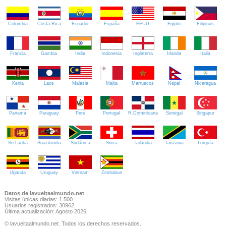
Colombia
Costa Rica
Ecuador
España
EEUU
Egipto
Filipinas
Francia
Gambia
India
Indonesia
Inglaterra
Irlanda
Italia
Kenia
Laos
Malasia
Malta
Marruecos
Nepal
Nicaragua
Panamá
Paraguay
Perú
Portugal
R.Dominicana
Senegal
Singapur
Sri Lanka
Suazilandia
Sudáfrica
Suiza
Tailandia
Tanzania
Turquía
Uganda
Uruguay
Vietnam
Zimbabue
Datos de lavueltaalmundo.net
Visitas únicas diarias: 1.500
Usuarios registrados: 30962
Última actualización: Agosto 2026
© lavueltaalmundo.net. Todos los derechos reservados.