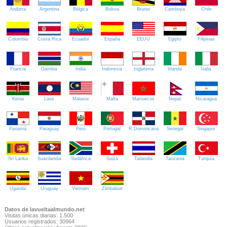
Andorra
Argentina
Bélgica
Bolivia
Brunei
Camboya
Chile
Colombia
Costa Rica
Ecuador
España
EEUU
Egipto
Filipinas
Francia
Gambia
India
Indonesia
Inglaterra
Irlanda
Italia
Kenia
Laos
Malasia
Malta
Marruecos
Nepal
Nicaragua
Panamá
Paraguay
Perú
Portugal
R.Dominicana
Senegal
Singapur
Sri Lanka
Suazilandia
Sudáfrica
Suiza
Tailandia
Tanzania
Turquía
Uganda
Uruguay
Vietnam
Zimbabue
Datos de lavueltaalmundo.net
Visitas únicas diarias: 1.500
Usuarios registrados: 30964