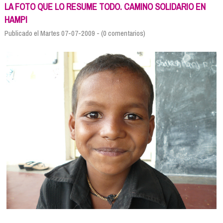
Formación
LA FOTO QUE LO RESUME TODO. CAMINO SOLIDARIO EN
Info viajeros
HAMPI
Contactar
Publicado el Martes 07-07-2009 - (0 comentarios)