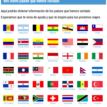
Info sobre países que hemos visitado
Aquí podrás obtener información de los países que hemos visitado.
Esperamos que te sirva de ayuda y que te inspire para tus próximos viajes.
Andorra
Argentina
Bélgica
Bolivia
Brunei
Camboya
Chile
Colombia
Costa Rica
Ecuador
España
EEUU
Egipto
Filipinas
Francia
Gambia
India
Indonesia
Inglaterra
Irlanda
Italia
Kenia
Laos
Malasia
Malta
Marruecos
Nepal
Nicaragua
Panamá
Paraguay
Perú
Portugal
R.Dominicana
Senegal
Singapur
Sri Lanka
Suazilandia
Sudáfrica
Suiza
Tailandia
Tanzania
Turquía