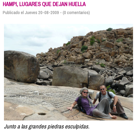
Formación
HAMPI, LUGARES QUE DEJAN HUELLA
Info viajeros
Publicado el Jueves 20-08-2009 - (0 comentarios)
Contactar
Junto a las grandes piedras esculpidas.