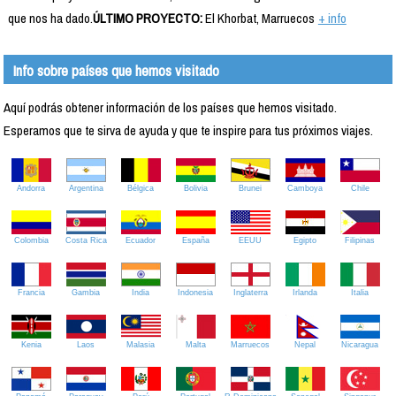
que nos ha dado.
ÚLTIMO PROYECTO:
El Khorbat, Marruecos
+ info
Info sobre países que hemos visitado
Aquí podrás obtener información de los países que hemos visitado.
Esperamos que te sirva de ayuda y que te inspire para tus próximos viajes.
Andorra
Argentina
Bélgica
Bolivia
Brunei
Camboya
Chile
Colombia
Costa Rica
Ecuador
España
EEUU
Egipto
Filipinas
Francia
Gambia
India
Indonesia
Inglaterra
Irlanda
Italia
Kenia
Laos
Malasia
Malta
Marruecos
Nepal
Nicaragua