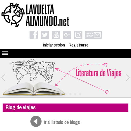
Iniciar sesión
Registrarse
Quienes somos
El proyecto
Blog
Viaja con nosotros
Camino solidario
Blog de viajes
Libros
Club de viajes
Ir al listado de blogs
Compañeros de viaje