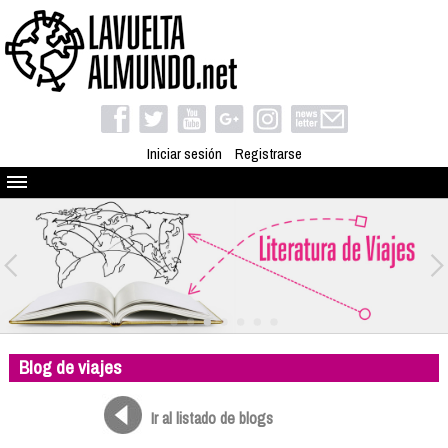
Iniciar sesión
Registrarse
Quienes somos
El proyecto
Blog
Viaja con nosotros
Camino solidario
Blog de viajes
Libros
Club de viajes
Ir al listado de blogs
Compañeros de viaje