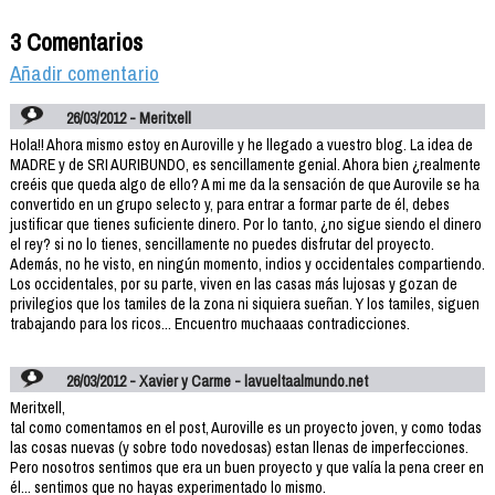
3 Comentarios
Añadir comentario
26/03/2012 - Meritxell
Hola!! Ahora mismo estoy en Auroville y he llegado a vuestro blog. La idea de
MADRE y de SRI AURIBUNDO, es sencillamente genial. Ahora bien ¿realmente
creéis que queda algo de ello? A mi me da la sensación de que Aurovile se ha
convertido en un grupo selecto y, para entrar a formar parte de él, debes
justificar que tienes suficiente dinero. Por lo tanto, ¿no sigue siendo el dinero
el rey? si no lo tienes, sencillamente no puedes disfrutar del proyecto.
Además, no he visto, en ningún momento, indios y occidentales compartiendo.
Los occidentales, por su parte, viven en las casas más lujosas y gozan de
privilegios que los tamiles de la zona ni siquiera sueñan. Y los tamiles, siguen
trabajando para los ricos... Encuentro muchaaas contradicciones.
26/03/2012 - Xavier y Carme - lavueltaalmundo.net
Meritxell,
tal como comentamos en el post, Auroville es un proyecto joven, y como todas
las cosas nuevas (y sobre todo novedosas) estan llenas de imperfecciones.
Pero nosotros sentimos que era un buen proyecto y que valía la pena creer en
él... sentimos que no hayas experimentado lo mismo.