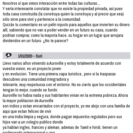
Nosotros sí que vimos interacción entre todas las culturas....
Y sería interesante constatar que no existe la propiedad privada, así pues
toda casa construida (la construya quien la construya y al precio que sea)
sólo sirve para vivir y pertenece a la comunidad.
Quizás tu comentario es un pelín injusto para aquellos que invierten su dinero
allí, sabiendo que no van a poder vender en un futuro su casa, cuando
podrían comprar, como la mayoría hace, su hogar en un lugar que arrojara
dividendos en un futuro. ¿No te parece?
1/01/2020 - Suri
Llevo varios años viniendo a Auroville y estoy totalmente de acuerdo con
vuestra vision, es un proyecto joven
y en evolucion. Tiene una primera capa turistica , pero si la traspasas
descubres una comunidad integradora y
tolerante, muy respetuosa con el entorno. No es cierto que los occidentales
tengan lo mejor, cuando se fundo
Auroville no habia nada y sus habitantes vivian en la extrema pobreza. Ahora
la mayor poblacion de Auroville
son indios y estan encantados con el proyecto, yo me alojo con una familia de
aqui que estan felices de vivir
en una India limpia y segura, donde pagan impuestos regulados pero sus
hijos van a un colegio publico donde
ya hablan ingles, frances y aleman, ademas de Tamil e hindi, tienen un
profesorado internacional y una