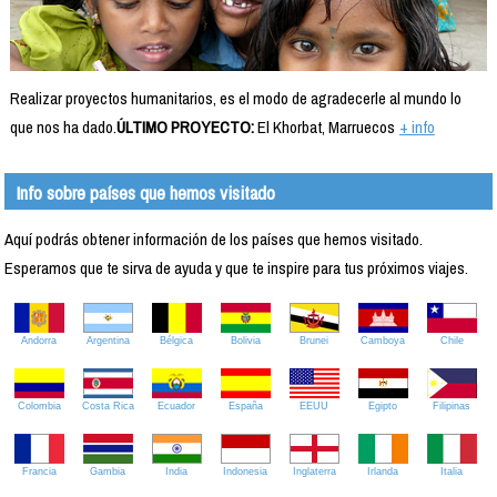
Realizar proyectos humanitarios, es el modo de agradecerle al mundo lo
que nos ha dado.
ÚLTIMO PROYECTO:
El Khorbat, Marruecos
+ info
Info sobre países que hemos visitado
Aquí podrás obtener información de los países que hemos visitado.
Esperamos que te sirva de ayuda y que te inspire para tus próximos viajes.
Andorra
Argentina
Bélgica
Bolivia
Brunei
Camboya
Chile
Colombia
Costa Rica
Ecuador
España
EEUU
Egipto
Filipinas
Francia
Gambia
India
Indonesia
Inglaterra
Irlanda
Italia