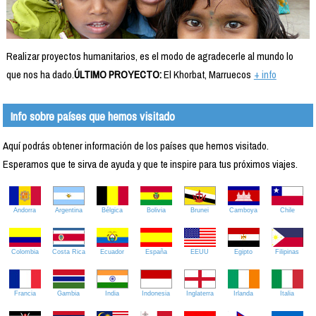
Realizar proyectos humanitarios, es el modo de agradecerle al mundo lo
que nos ha dado.
ÚLTIMO PROYECTO:
El Khorbat, Marruecos
+ info
Info sobre países que hemos visitado
Aquí podrás obtener información de los países que hemos visitado.
Esperamos que te sirva de ayuda y que te inspire para tus próximos viajes.
Andorra
Argentina
Bélgica
Bolivia
Brunei
Camboya
Chile
Colombia
Costa Rica
Ecuador
España
EEUU
Egipto
Filipinas
Francia
Gambia
India
Indonesia
Inglaterra
Irlanda
Italia