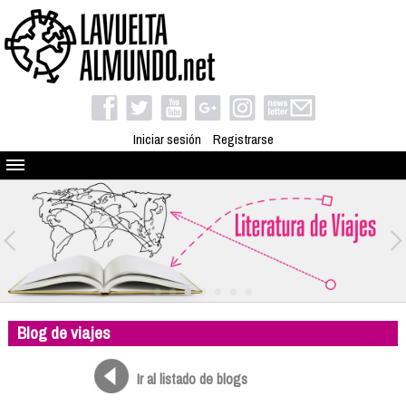
Iniciar sesión
Registrarse
Quienes somos
El proyecto
Blog
Viaja con nosotros
Camino solidario
Blog de viajes
Libros
Club de viajes
Ir al listado de blogs
Compañeros de viaje