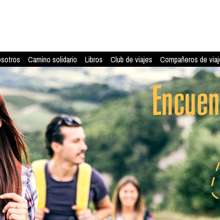
osotros
Camino solidario
Libros
Club de viajes
Compañeros de viaj