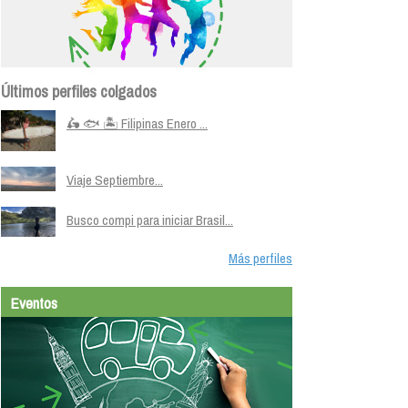
Últimos perfiles colgados
🛵 🐟 🏝️ Filipinas Enero ...
Viaje Septiembre...
Busco compi para iniciar Brasil...
Más perfiles
Eventos