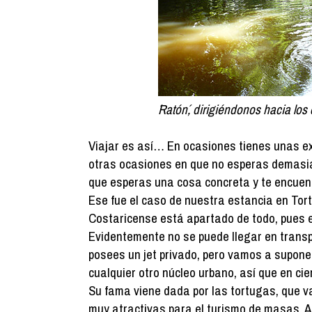
´Ratón´, dirigiéndonos hacia los
Viajar es así… En ocasiones tienes unas ex
otras ocasiones en que no esperas demasiad
que esperas una cosa concreta y te encuentr
Ese fue el caso de nuestra estancia en Tort
Costaricense está apartado de todo, pues es 
Evidentemente no se puede llegar en transpor
posees un jet privado, pero vamos a supone
cualquier otro núcleo urbano, así que en ci
Su fama viene dada por las tortugas, que v
muy atractivas para el turismo de masas. A