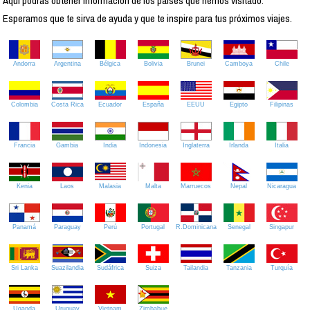
Aquí podrás obtener información de los países que hemos visitado.
Esperamos que te sirva de ayuda y que te inspire para tus próximos viajes.
Andorra
Argentina
Bélgica
Bolivia
Brunei
Camboya
Chile
Colombia
Costa Rica
Ecuador
España
EEUU
Egipto
Filipinas
Francia
Gambia
India
Indonesia
Inglaterra
Irlanda
Italia
Kenia
Laos
Malasia
Malta
Marruecos
Nepal
Nicaragua
Panamá
Paraguay
Perú
Portugal
R.Dominicana
Senegal
Singapur
Sri Lanka
Suazilandia
Sudáfrica
Suiza
Tailandia
Tanzania
Turquía
Uganda
Uruguay
Vietnam
Zimbabue