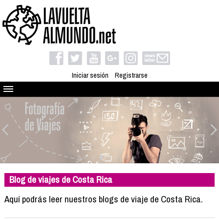
Iniciar sesión
Registrarse
Quienes somos
El proyecto
Blog
Viaja con nosotros
Camino solidario
Blog de viajes de Costa Rica
Libros
Club de viajes
Aquí podrás leer nuestros blogs de viaje de Costa Rica.
Compañeros de viaje