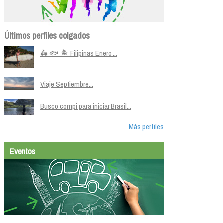
Últimos perfiles colgados
🛵 🐟 🏝️ Filipinas Enero ...
Viaje Septiembre...
Busco compi para iniciar Brasil...
Más perfiles
Eventos