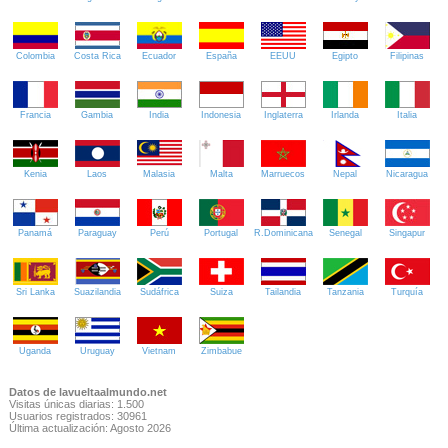
Colombia
Costa Rica
Ecuador
España
EEUU
Egipto
Filipinas
Francia
Gambia
India
Indonesia
Inglaterra
Irlanda
Italia
Kenia
Laos
Malasia
Malta
Marruecos
Nepal
Nicaragua
Panamá
Paraguay
Perú
Portugal
R.Dominicana
Senegal
Singapur
Sri Lanka
Suazilandia
Sudáfrica
Suiza
Tailandia
Tanzania
Turquía
Uganda
Uruguay
Vietnam
Zimbabue
Datos de lavueltaalmundo.net
Visitas únicas diarias: 1.500
Usuarios registrados: 30961
Última actualización: Agosto 2026