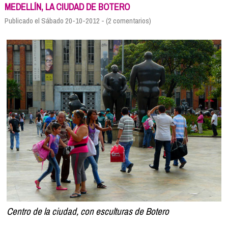
Formación
MEDELLÍN, LA CIUDAD DE BOTERO
Info viajeros
Publicado el Sábado 20-10-2012 - (2 comentarios)
Contactar
Centro de la ciudad, con esculturas de Botero