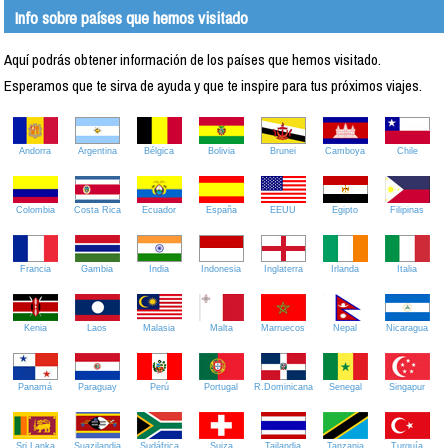
Info sobre países que hemos visitado
Aquí podrás obtener información de los países que hemos visitado.
Esperamos que te sirva de ayuda y que te inspire para tus próximos viajes.
Andorra
Argentina
Bélgica
Bolivia
Brunei
Camboya
Chile
Colombia
Costa Rica
Ecuador
España
EEUU
Egipto
Filipinas
Francia
Gambia
India
Indonesia
Inglaterra
Irlanda
Italia
Kenia
Laos
Malasia
Malta
Marruecos
Nepal
Nicaragua
Panamá
Paraguay
Perú
Portugal
R.Dominicana
Senegal
Singapur
Sri Lanka
Suazilandia
Sudáfrica
Suiza
Tailandia
Tanzania
Turquía