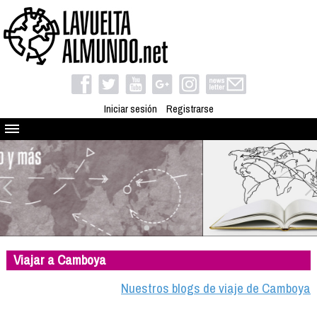
Iniciar sesión
Registrarse
Quienes somos
El proyecto
Blog
Viaja con nosotros
Camino solidario
Viajar a Camboya
Libros
Club de viajes
Nuestros blogs de viaje de Camboya
Compañeros de viaje