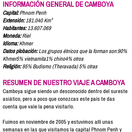
Formación
INFORMACIÓN GENERAL DE CAMBOYA
Info viajeros
Capital:
Phnom Penh
Contactar
Extensión:
181.040 Km²
Habitantes:
13.607.069
Moneda:
Riel
Idioma:
Khmer
Datos plobación:
Los grupos étnicos que la forman son:90%
Khmer5% vietnamita1% chino4% otros
Religión:
95% Budismo (Theravada) 5% otras
RESUMEN DE NUESTRO VIAJE A CAMBOYA
Camboya sigue siendo un desconocido dentro del sureste
asiático, pero a poco que conozcas este país te das
cuenta que vale la pena visitarlo.
Fuimos en noviembre de 2005 y estuvimos allí unas
semanas en las que visitamos la capital Phnom Penh y