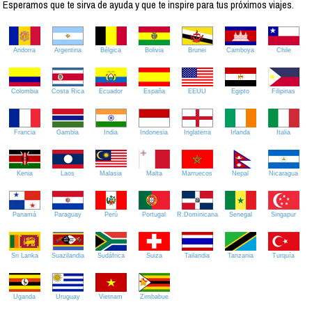
Esperamos que te sirva de ayuda y que te inspire para tus próximos viajes.
Andorra
Argentina
Bélgica
Bolivia
Brunei
Camboya
Chile
Colombia
Costa Rica
Ecuador
España
EEUU
Egipto
Filipinas
Francia
Gambia
India
Indonesia
Inglaterra
Irlanda
Italia
Kenia
Laos
Malasia
Malta
Marruecos
Nepal
Nicaragua
Panamá
Paraguay
Perú
Portugal
R.Dominicana
Senegal
Singapur
Sri Lanka
Suazilandia
Sudáfrica
Suiza
Tailandia
Tanzania
Turquía
Uganda
Uruguay
Vietnam
Zimbabue